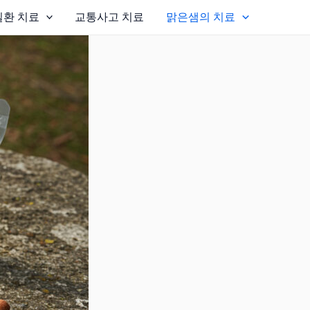
환 치료
교통사고 치료
맑은샘의 치료