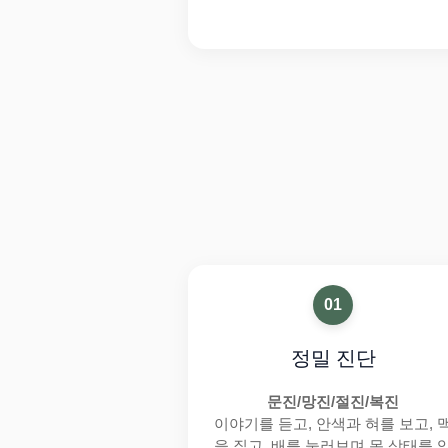
01
정밀 진단
문진/망진/절진/복진
이야기를 듣고, 안색과 혀를 보고, 
을 짚고, 배를 눌러보며 몸 상태를 