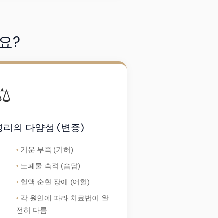
요?
⚖️
병리의 다양성 (변증)
기운 부족 (기허)
노폐물 축적 (습담)
혈액 순환 장애 (어혈)
각 원인에 따라 치료법이 완
전히 다름