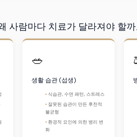
 왜 사람마다 치료가 달라져야 할까
🥗
생활 습관 (섭생)
성
식습관, 수면 패턴, 스트레스
특
잘못된 습관이 만든 후천적
불균형
원
환경적 요인에 의한 병리 변
화