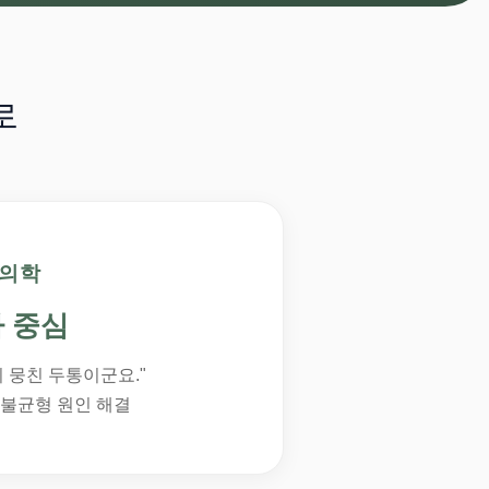
로
의학
 중심
 뭉친 두통이군요."
 불균형 원인 해결